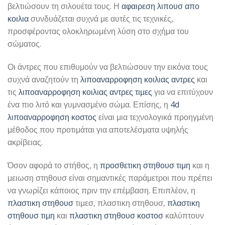
βελτιώσουν τη σιλουέτα τους. Η
αφαιρεση λιπουσ απο
κοιλια
συνδυάζεται συχνά με αυτές τις τεχνικές,
προσφέροντας ολοκληρωμένη λύση στο σχήμα του
σώματος.
Οι άντρες που επιθυμούν να βελτιώσουν την εικόνα τους
συχνά αναζητούν τη
λιποαναρροφηση κοιλιας αντρες
και
τις
λιποαναρροφηση κοιλιας αντρες τιμες
για να επιτύχουν
ένα πιο λιτό και γυμνασμένο σώμα. Επίσης, η
4d
λιποαναρροφηση κοστος
είναι μια τεχνολογικά προηγμένη
μέθοδος που προτιμάται για αποτελέσματα υψηλής
ακρίβειας.
Όσον αφορά το στήθος, η
προσθετικη στηθουσ τιμη
και η
μειωση στηθουσ είναι σημαντικές παράμετροι που πρέπει
να γνωρίζει κάποιος πριν την επέμβαση. Επιπλέον, η
πλαστικη στηθουσ
τιμεσ, πλαστικη στηθουσ,
πλαστικη
στηθουσ τιμη
και
πλαστικη στηθουσ κοστοσ
καλύπτουν