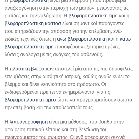
Η
βλεφαροπλαστικη
είναι μια επέμβαση που προσφέρει
αναζωογόνηση στην περιοχή των ματιών, μειώνοντας τις
ρυτίδες και την χαλάρωση. Η
βλεφαροπλαστικη τιμη
και η
βλεφαροπλαστικη κοστοσ
είναι σημαντικοί παράγοντες
που επηρεάζουν την απόφαση για την επέμβαση, ενώ
ειδικές τεχνικές όπως η
ανω βλεφαροπλαστικη
και η
κατω
βλεφαροπλαστικη τιμη
προσφέρουν εξατομικευμένες
λύσεις ανάλογα με τις ανάγκες του ασθενούς.
Η
πλαστικη βλεφαρων
αποτελεί μία από τις πιο δημοφιλείς
επεμβάσεις στην αισθητική ιατρική, καθώς αναδεικνύει το
βλέμμα και δίνει νεανικότητα στο πρόσωπο. Οι
ενδιαφερόμενοι πρέπει να ενημερώνονται για τις
βλεφαροπλαστικη τιμεσ
ώστε να προγραμματίσουν σωστά
την επέμβαση και την αποθεραπεία τους.
Η
λιποαναρροφηση
είναι μια μέθοδος που βοηθά στην
αφαίρεση τοπικού λίπους και στη βελτίωση του
περιγράμματος του σώματος. Οι ενδιαφερόμενοι συχνά