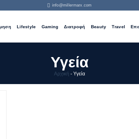
info@millermarx.com
σμηση
Lifestyle
Gaming
Διατροφή
Beauty
Travel
Επα
Υγεία
Αρχική
-
Υγεία